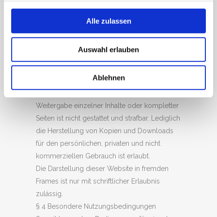
Anbieters oder jeweiligen Rechteinhabers.
Dies gilt insbesondere für Vervielfältigung,
Alle zulassen
Bearbeitung, Übersetzung, Einspeicherung,
Verarbeitung bzw. Wiedergabe von Inhalten in
Auswahl erlauben
Datenbanken oder anderen elektronischen
Medien und Systemen. Inhalte und Rechte
Ablehnen
Dritter sind dabei als solche gekennzeichnet.
Die unerlaubte Vervielfältigung oder
Weitergabe einzelner Inhalte oder kompletter
Seiten ist nicht gestattet und strafbar. Lediglich
die Herstellung von Kopien und Downloads
für den persönlichen, privaten und nicht
kommerziellen Gebrauch ist erlaubt.
Die Darstellung dieser Website in fremden
Frames ist nur mit schriftlicher Erlaubnis
zulässig.
§ 4 Besondere Nutzungsbedingungen