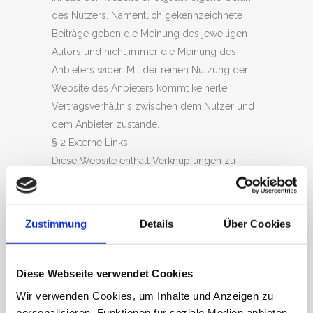
des Nutzers. Namentlich gekennzeichnete
Beiträge geben die Meinung des jeweiligen
Autors und nicht immer die Meinung des
Anbieters wider. Mit der reinen Nutzung der
Website des Anbieters kommt keinerlei
Vertragsverhältnis zwischen dem Nutzer und
dem Anbieter zustande.
§ 2 Externe Links
Diese Website enthält Verknüpfungen zu
Websites Dritter („externe Links“). Diese
Websites unterliegen der Haftung der
jeweiligen Betreiber. Der Anbieter hat bei der
Zustimmung
Details
Über Cookies
erstmaligen Verknüpfung der externen Links
die fremden Inhalte daraufhin überprüft, ob
etwaige Rechtsverstöße bestehen. Zu dem
Diese Webseite verwendet Cookies
Zeitpunkt waren keine Rechtsverstöße
Wir verwenden Cookies, um Inhalte und Anzeigen zu
ersichtlich. Der Anbieter hat keinerlei Einfluss
personalisieren, Funktionen für soziale Medien anbieten