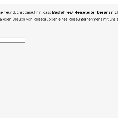
e freundlichst darauf hin, dass
Busfahrer/ Reiseleiter bei uns nic
elmäßigen Besuch von Reisegruppen eines Reiseunternehmens mit uns
eßlich telefonisch
oder
per E-Mail
mit.
9
oder schreiben Sie uns eine
E-Mail:
buero@stadtwirtschaft.de