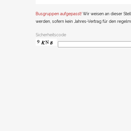
Busgruppen aufgepasst!
Wir weisen an dieser Stell
werden, sofern kein Jahres-Vertrag für den reg
Sicherheitscode
Zusätzliche Wünsche teilen Sie uns bitte
ausschli
Rufen Sie uns einfach an
unter
03731/69 24 6
Dobry den.